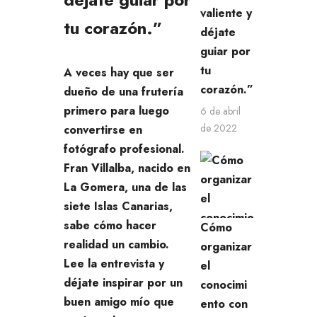
valiente y
tu corazón.”
déjate
guiar por
tu
A veces hay que ser
corazón.”
dueño de una frutería
primero para luego
6 de abril
de 2022
convertirse en
fotógrafo profesional.
Fran Villalba, nacido en
La Gomera, una de las
siete Islas Canarias,
sabe cómo hacer
Cómo
realidad un cambio.
organizar
Lee la entrevista y
el
déjate inspirar por un
conocimi
buen amigo mío que
ento con