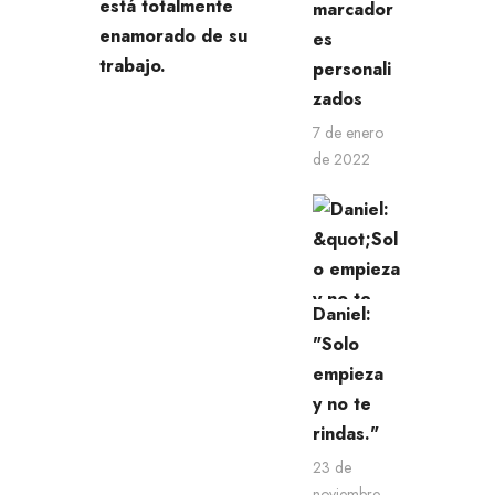
está totalmente
marcador
enamorado de su
es
trabajo.
personali
zados
7 de enero
de 2022
Daniel:
"Solo
empieza
y no te
rindas."
23 de
noviembre